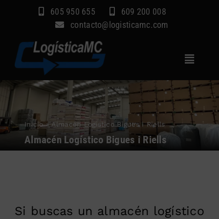
Saltar
605 950 655
609 200 008
al
contacto@logisticamc.com
contenido
Toggle
Navigat
Inicio
Servicios
Inicio
»
Almacén Logístico Bigues i Riells
Sectores
Almacén Logístico Bigues i Riells
Empresa
Blog
Contacto
Si buscas un almacén logístico