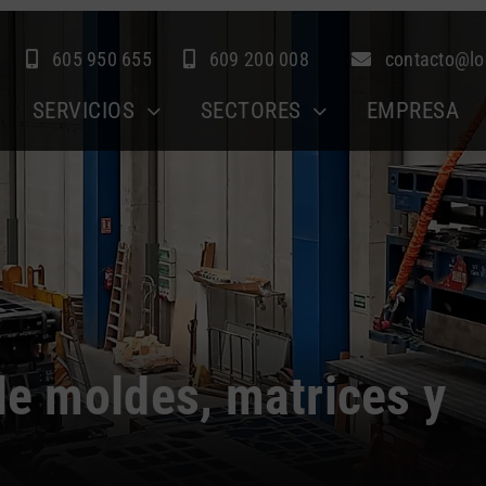
605 950 655
609 200 008
contacto@lo
SERVICIOS
SECTORES
EMPRESA
e moldes, matrices y