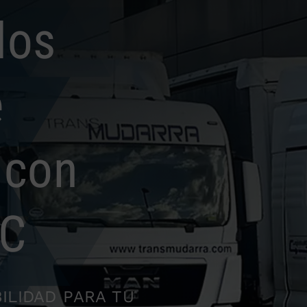
los
e
 con
MC
ILIDAD PARA TU