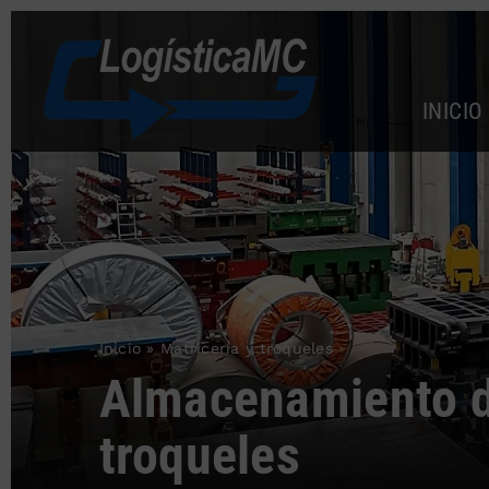
Saltar
al
contenido
INICIO
Inicio
»
Matricería y troqueles
Almacenamiento d
troqueles