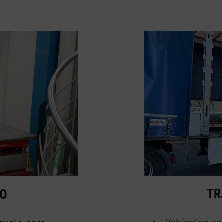
TR
TO
Vehículos es