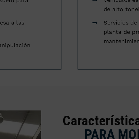
suelo para
de alto tonel
Servicios de
esa a las
planta de pr
mantenimien
anipulación
Característic
PARA MO