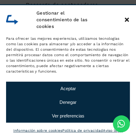
Descarga de contenedores
marítimos
Gestionar el
consentimiento de las
cookies
Almacén de mercancías
Para ofrecer las mejores experiencias, utilizamos tecnologías
Servicios logísticos y gestión de
como las cookies para almacenar y/o acceder a la información
del dispositivo. El consentimiento de estas tecnologías nos
pedidos
permitirá procesar datos como el comportamiento de navegación
o las identificaciones únicas en este sitio. No consentir o retirar el
consentimiento, puede afectar negativamente a ciertas
Distribución y transporte
características y funciones.
Aceptar
Denegar
© Copyright
2026 Logística MC
·
Servicios de
Logística y Transporte
·
Aviso Legal
·
Política
Ver preferencias
de privacidad
·
Información sobre cookies
|
Diseño web: qualitystudio
Información sobre cookies
Política de privacidad
Aviso legal