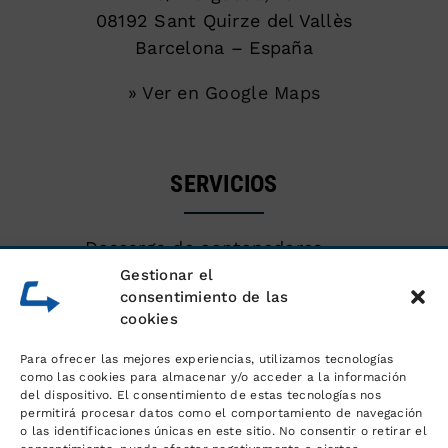
08192 Sant Quirze del Vallès
Barcelona – España
» Ver en Google Maps
SERVICIOS
Descarga de contenedores
marítimos
Gestionar el
consentimiento de las
cookies
Almacén de mercancías
Para ofrecer las mejores experiencias, utilizamos tecnologías
Servicios logísticos y gestión de
como las cookies para almacenar y/o acceder a la información
del dispositivo. El consentimiento de estas tecnologías nos
pedidos
permitirá procesar datos como el comportamiento de navegación
o las identificaciones únicas en este sitio. No consentir o retirar el