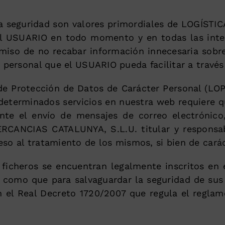
y la seguridad son valores primordiales de LOGÍ
del USUARIO en todo momento y en todas las in
miso de no recabar información innecesaria sob
n personal que el USUARIO pueda facilitar a travé
e Protección de Datos de Carácter Personal (LOP
 determinados servicios en nuestra web requiere q
ante el envío de mensajes de correo electrónico
RCANCIAS CATALUNYA, S.L.U. titular y responsab
so al tratamiento de los mismos, si bien de caráct
icheros se encuentran legalmente inscritos en e
 como que para salvaguardar la seguridad de sus
en el Real Decreto 1720/2007 que regula el regla