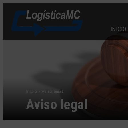
Saltar
al
contenido
INICIO
Inicio
»
Aviso legal
Aviso legal