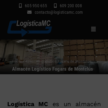
Saltar
605 950 655
609 200 008
al
contacto@logisticamc.com
contenido
Toggle
Navigat
Inicio
Servicios
Inicio
»
Almacén Logístico Fogars de Montclús
Sectores
Almacén Logístico Fogars de Montclús
Empresa
Blog
Contacto
Logística MC
es un almacén