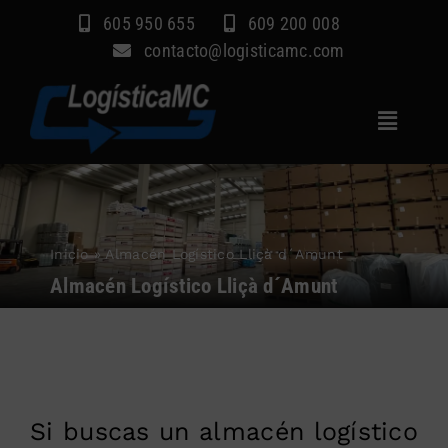
Saltar
605 950 655
609 200 008
al
contacto@logisticamc.com
contenido
Toggle
Navigat
Inicio
Servicios
Inicio
»
Almacén Logístico Lliçà d´Amunt
Sectores
Almacén Logístico Lliçà d´Amunt
Empresa
Blog
Contacto
Si buscas un almacén logístico