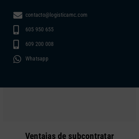
contacto@logisticamc.com
605 950 655
609 200 008
Whatsapp
Ventajas de subcontratar