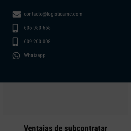
contacto@logisticamc.com
605 950 655
609 200 008
Whatsapp
Ventajas de subcontratar