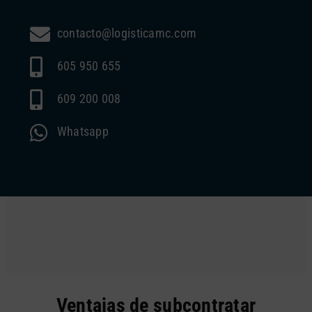
contacto@logisticamc.com
605 950 655
609 200 008
Whatsapp
Ventajas de subcontratar