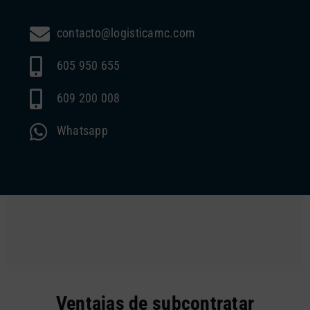
contacto@logisticamc.com
605 950 655
609 200 008
Whatsapp
Ventajas de subcontratar