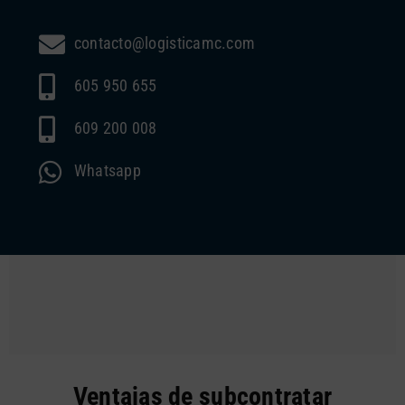
contacto@logisticamc.com
605 950 655
609 200 008
Whatsapp
Ventajas de subcontratar