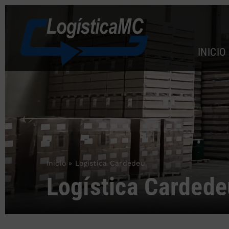
Saltar
al
contenido
INICIO
Inicio
»
Logística Cardedeu
Logística Cardede