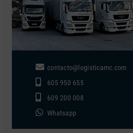
contacto@logisticamc.com
605 950 655
609 200 008
Whatsapp