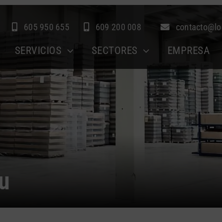
605 950 655
609 200 008
contacto@lo
SERVICIOS
SECTORES
EMPRESA
u