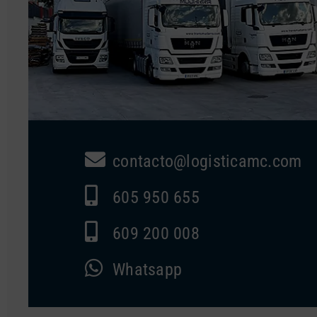
contacto@logisticamc.com
605 950 655
609 200 008
Whatsapp