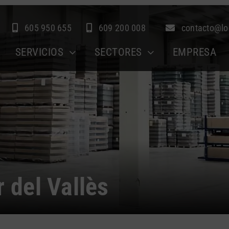
605 950 655
609 200 008
contacto@lo
SERVICIOS
SECTORES
EMPRESA
r del Vallès