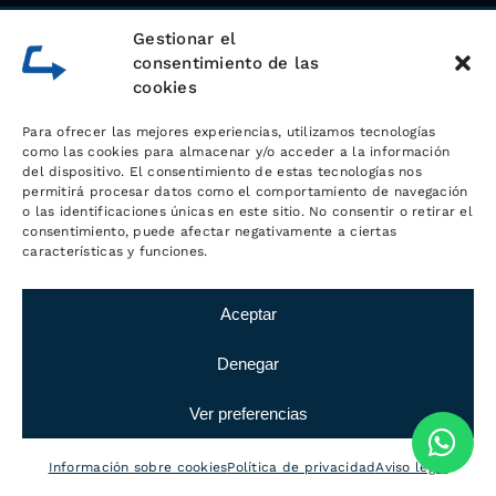
Gestionar el
consentimiento de las
cookies
Para ofrecer las mejores experiencias, utilizamos tecnologías
como las cookies para almacenar y/o acceder a la información
del dispositivo. El consentimiento de estas tecnologías nos
permitirá procesar datos como el comportamiento de navegación
o las identificaciones únicas en este sitio. No consentir o retirar el
consentimiento, puede afectar negativamente a ciertas
características y funciones.
Sobre
LOGÍSTICA MC
Aceptar
Desde hace más de 20 años, Logística
Denegar
MC trabaja en el sector de la logística
Ver preferencias
y el transporte
con el objetivo de
ofrecer el mejor servicio a sus
Información sobre cookies
Política de privacidad
Aviso legal
clientes. Clientes de sectores muy