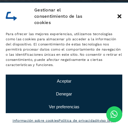
Gestionar el
consentimiento de las
cookies
contacto@logisticamc.com
Para ofrecer las mejores experiencias, utilizamos tecnologías
605 950 655
como las cookies para almacenar y/o acceder a la información
del dispositivo. El consentimiento de estas tecnologías nos
permitirá procesar datos como el comportamiento de navegación
609 200 008
o las identificaciones únicas en este sitio. No consentir o retirar el
consentimiento, puede afectar negativamente a ciertas
Whatsapp
características y funciones.
Aceptar
Denegar
Ver preferencias
Información sobre cookies
Política de privacidad
Aviso legal