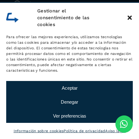
Whatsapp
Gestionar el
consentimiento de las
cookies
Para ofrecer las mejores experiencias, utilizamos tecnologías
como las cookies para almacenar y/o acceder a la información
del dispositivo. El consentimiento de estas tecnologías nos
permitirá procesar datos como el comportamiento de navegación
o las identificaciones únicas en este sitio. No consentir o retirar el
consentimiento, puede afectar negativamente a ciertas
características y funciones.
Sobre
Aceptar
LOGÍSTICA MC
Denegar
Logística MC trabaja desde hace más
Ver preferencias
de 20 años en el sector de la logística
y el transporte
, con la idea presente
Información sobre cookies
Política de privacidad
Aviso legal
de dar el mejor servicio a sus clientes.