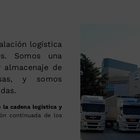
lación logística
ès. Somos una
y almacenaje de
sas, y somos
adas.
e la cadena logística y
ión continuada de los