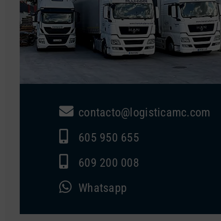
contacto@logisticamc.com
605 950 655
609 200 008
Whatsapp