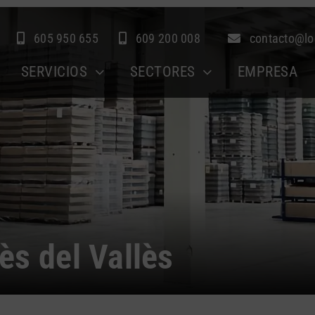
605 950 655
609 200 008
contacto@lo
SERVICIOS
SECTORES
EMPRESA
ès del Vallès