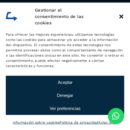
Gestionar el
contacto@logisticamc.com
consentimiento de las
cookies
605 950 655
Para ofrecer las mejores experiencias, utilizamos tecnologías
como las cookies para almacenar y/o acceder a la información
609 200 008
del dispositivo. El consentimiento de estas tecnologías nos
permitirá procesar datos como el comportamiento de navegación
Whatsapp
o las identificaciones únicas en este sitio. No consentir o retirar el
consentimiento, puede afectar negativamente a ciertas
características y funciones.
Aceptar
Denegar
Ver preferencias
Información sobre cookies
Política de privacidad
Aviso legal