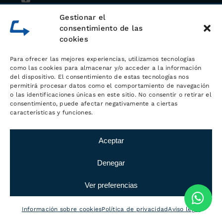
Whatsapp
Gestionar el
consentimiento de las
cookies
Para ofrecer las mejores experiencias, utilizamos tecnologías
como las cookies para almacenar y/o acceder a la información
del dispositivo. El consentimiento de estas tecnologías nos
permitirá procesar datos como el comportamiento de navegación
o las identificaciones únicas en este sitio. No consentir o retirar el
consentimiento, puede afectar negativamente a ciertas
características y funciones.
Aceptar
Sobre
LOGÍSTICA MC
Denegar
Ver preferencias
En nuestras instalaciones, ubicadas
muy cerca de Barberà del Vallès,
Información sobre cookies
Política de privacidad
Aviso legal
gestionamos la logística y el