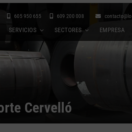
605 950 655
609 200 008
contacto@lo
SERVICIOS
SECTORES
EMPRESA
orte Cervelló