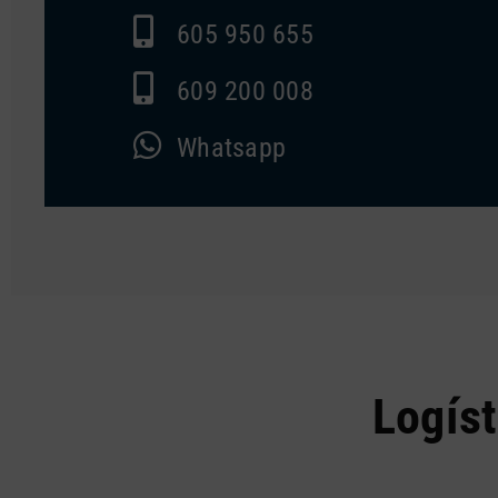
605 950 655
609 200 008
Whatsapp
Logís