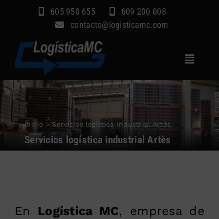
Saltar
605 950 655
609 200 008
al
contacto@logisticamc.com
contenido
Toggle
Navigat
Inicio
Servicios
Inicio
»
Servicios logística industrial Artès
Sectores
Servicios logística industrial Artès
Empresa
Blog
Contacto
En
Logística MC
, empresa de