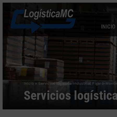
Saltar
al
contenido
INICIO
Inicio
»
Servicios logística industrial Figaró-Mon
Servicios logísti