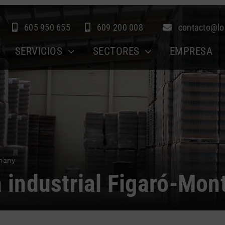
605 950 655
609 200 008
contacto@lo
SERVICIOS
SECTORES
EMPRESA
tmany
ca industrial Figaró-Mo