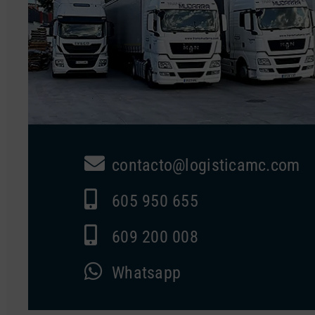
contacto@logisticamc.com
605 950 655
609 200 008
Whatsapp