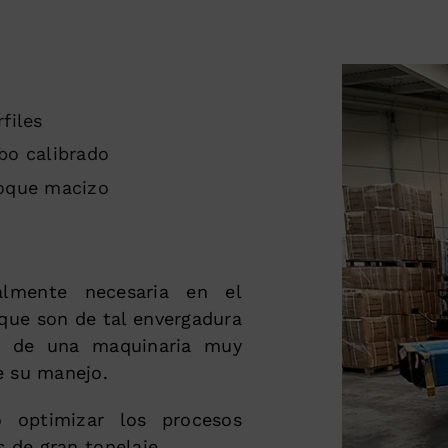
rfiles
bo calibrado
oque macizo
ialmente necesaria en el
que son de tal envergadura
 y de una maquinaria muy
e su manejo.
optimizar los procesos
s de gran tonelaje.