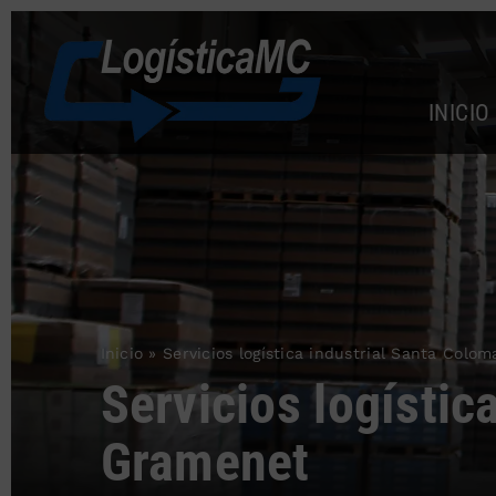
Saltar
al
contenido
INICIO
Inicio
»
Servicios logística industrial Santa Col
Servicios logístic
Gramenet