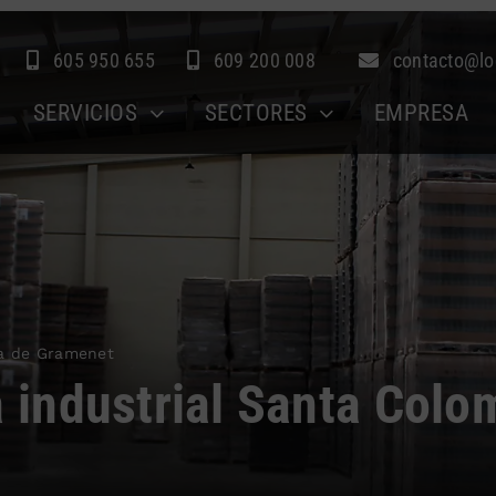
605 950 655
609 200 008
contacto@lo
SERVICIOS
SECTORES
EMPRESA
oma de Gramenet
a industrial Santa Colo