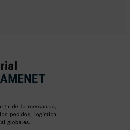
rial
RAMENET
arga de la mercancía,
os pedidos, logística
ial globales.