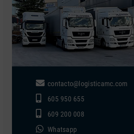
contacto@logisticamc.com
605 950 655
609 200 008
Whatsapp