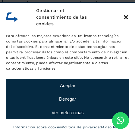
Desde nuestras instalaciones,
Gestionar el
ubicadas muy cerca de Santa
consentimiento de las
Maria de Martorelles, gestionamos
cookies
servicios de logística industrial
Para ofrecer las mejores experiencias, utilizamos tecnologías
para todo tipo de empresas.
como las cookies para almacenar y/o acceder a la información
del dispositivo. El consentimiento de estas tecnologías nos
permitirá procesar datos como el comportamiento de navegación
o las identificaciones únicas en este sitio. No consentir o retirar el
consentimiento, puede afectar negativamente a ciertas
características y funciones.
Aceptar
Denegar
Ver preferencias
Información sobre cookies
Política de privacidad
Aviso legal