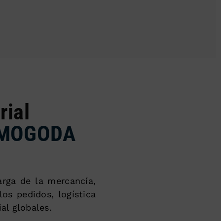
rial
 MOGODA
arga de la mercancía,
os pedidos, logística
ial globales.