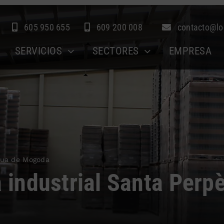
605 950 655
609 200 008
contacto@lo
SERVICIOS
SECTORES
EMPRESA
ètua de Mogoda
a industrial Santa Perp