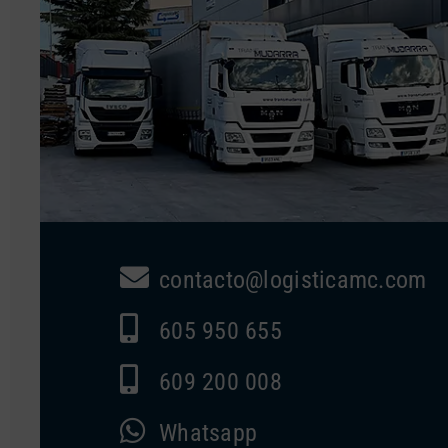
contacto@logisticamc.com
605 950 655
609 200 008
Whatsapp