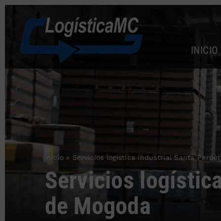
Saltar
al
contenido
INICIO
Inicio
»
Servicios logística industrial Santa Perp
Servicios logístic
de Mogoda