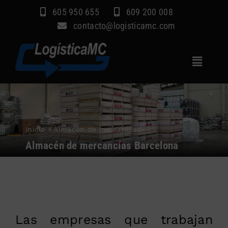
Saltar
605 950 655
609 200 008
al
contacto@logisticamc.com
contenido
Toggle
Navigat
Inicio
Servicios
Inicio
»
Almacén de mercancías
Sectores
Almacén de mercancías Barcelona
Empresa
Blog
Contacto
Las empresas que trabajan