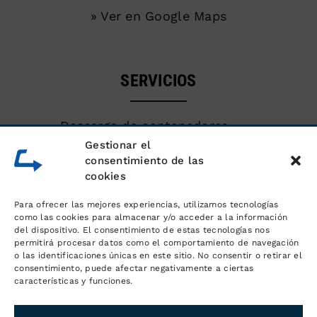
» Ver en Google Maps
SERVICIOS
Descarga de contenedores
marítimos
Gestionar el
consentimiento de las
cookies
Almacén de mercancías
Para ofrecer las mejores experiencias, utilizamos tecnologías
Servicios logísticos y gestión de
como las cookies para almacenar y/o acceder a la información
del dispositivo. El consentimiento de estas tecnologías nos
pedidos
permitirá procesar datos como el comportamiento de navegación
o las identificaciones únicas en este sitio. No consentir o retirar el
consentimiento, puede afectar negativamente a ciertas
Distribución y transporte
características y funciones.