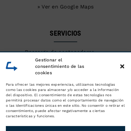
» Ver en Google Maps
SERVICIOS
Descarga de contenedores
marítimos
Gestionar el
consentimiento de las
cookies
Almacén de mercancías
Para ofrecer las mejores experiencias, utilizamos tecnologías
Servicios logísticos y gestión de
como las cookies para almacenar y/o acceder a la información
del dispositivo. El consentimiento de estas tecnologías nos
pedidos
permitirá procesar datos como el comportamiento de navegación
o las identificaciones únicas en este sitio. No consentir o retirar el
consentimiento, puede afectar negativamente a ciertas
Distribución y transporte
características y funciones.