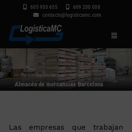
Saltar
605 950 655
609 200 008
al
contacto@logisticamc.com
contenido
Toggle
Navigat
Inicio
Servicios
Inicio
»
Almacén de mercancías
Sectores
Almacén de mercancías Barcelona
Empresa
Blog
Contacto
Las empresas que trabajan