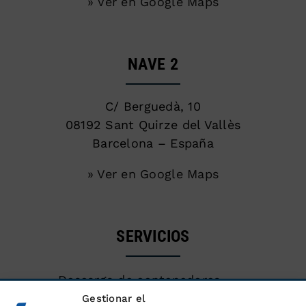
» Ver en Google Maps
NAVE 2
C/ Berguedà, 10
08192 Sant Quirze del Vallès
Barcelona – España
» Ver en Google Maps
SERVICIOS
Descarga de contenedores
marítimos
Gestionar el