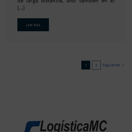
de larga distancia, sino también en el
[...]
Leer más
Siguiente
1
2