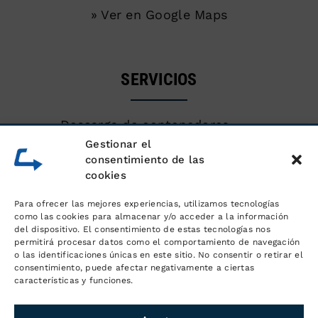
» Ver en Google Maps
SERVICIOS
Descarga de contenedores
marítimos
Gestionar el
consentimiento de las
cookies
Almacén de mercancías
Para ofrecer las mejores experiencias, utilizamos tecnologías
Servicios logísticos y gestión de
como las cookies para almacenar y/o acceder a la información
del dispositivo. El consentimiento de estas tecnologías nos
pedidos
permitirá procesar datos como el comportamiento de navegación
o las identificaciones únicas en este sitio. No consentir o retirar el
consentimiento, puede afectar negativamente a ciertas
Distribución y transporte
características y funciones.