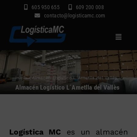
Saltar
605 950 655
609 200 008
al
contacto@logisticamc.com
contenido
Toggle
Navigat
Inicio
Servicios
Inicio
»
Almacén Logístico L´Ametlla del Vallès
Sectores
Almacén Logístico L´Ametlla del Vallès
Empresa
Blog
Contacto
Logística MC
es un almacén