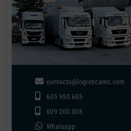
contacto@logisticamc.com
605 950 655
609 200 008
Whatsapp