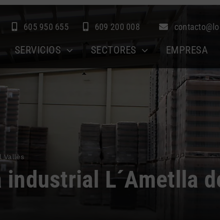
605 950 655
609 200 008
contacto@lo
SERVICIOS
SECTORES
EMPRESA
l Vallès
a industrial L´Ametlla d