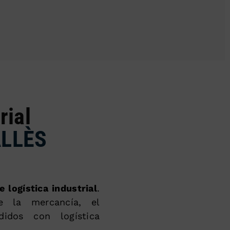
rial
ALLÈS
e logística industrial
.
 la mercancía, el
idos con logística