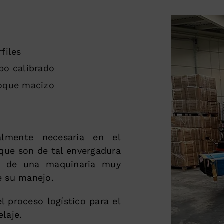
rfiles
bo calibrado
oque macizo
ialmente necesaria en el
que son de tal envergadura
 y de una maquinaria muy
e su manejo.
 proceso logístico para el
laje.