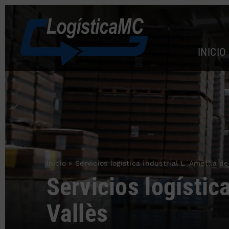
Saltar
al
contenido
INICIO
Inicio
»
Servicios logística industrial L´Ametlla de
Servicios logístic
Vallès