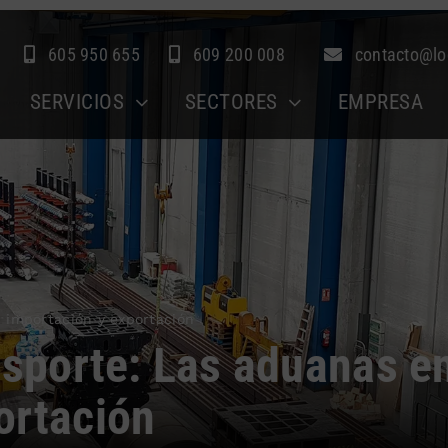
605 950 655
609 200 008
contacto@lo
SERVICIOS
SECTORES
EMPRESA
n importación y exportación
nsporte: Las aduanas e
ortación