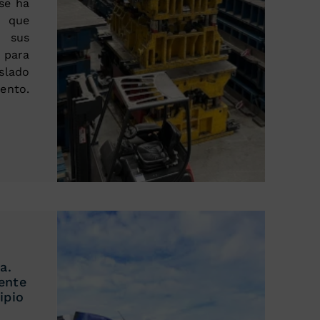
 se ha
a que
 sus
para
slado
ento.
a.
ente
ipio