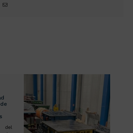
ad
 de
s
del