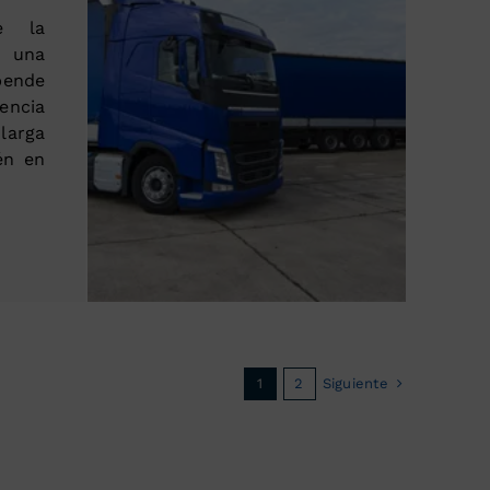
e la
e una
pende
iencia
larga
én en
Siguiente
1
2