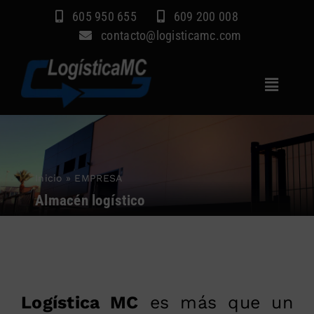
Saltar
605 950 655
609 200 008
al
contacto@logisticamc.com
contenido
Toggle
Navigat
Inicio
Servicios
Inicio
»
EMPRESA
Sectores
Almacén logístico
Empresa
Blog
Contacto
Logística MC
es más que un