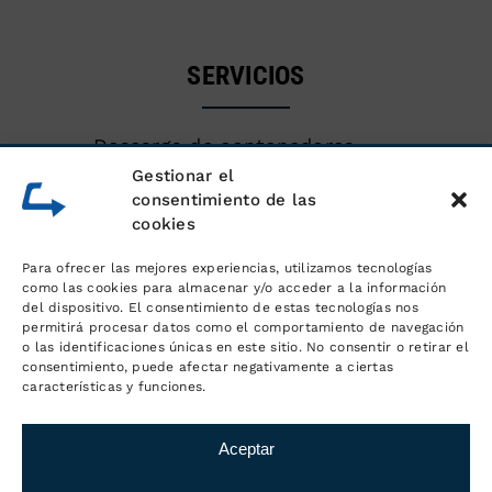
SERVICIOS
Descarga de contenedores
marítimos
Gestionar el
consentimiento de las
cookies
Almacén de mercancías
Para ofrecer las mejores experiencias, utilizamos tecnologías
Servicios logísticos y gestión de
como las cookies para almacenar y/o acceder a la información
del dispositivo. El consentimiento de estas tecnologías nos
pedidos
permitirá procesar datos como el comportamiento de navegación
o las identificaciones únicas en este sitio. No consentir o retirar el
consentimiento, puede afectar negativamente a ciertas
Distribución y transporte
características y funciones.
Aceptar