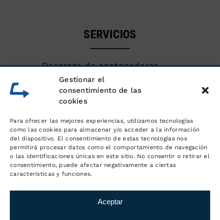
SERVICIOS
Descarga de contenedores
marítimos
Gestionar el
consentimiento de las
cookies
Almacén de mercancías
Para ofrecer las mejores experiencias, utilizamos tecnologías
Servicios logísticos y gestión de
como las cookies para almacenar y/o acceder a la información
del dispositivo. El consentimiento de estas tecnologías nos
pedidos
permitirá procesar datos como el comportamiento de navegación
o las identificaciones únicas en este sitio. No consentir o retirar el
consentimiento, puede afectar negativamente a ciertas
Distribución y transporte
características y funciones.
Aceptar