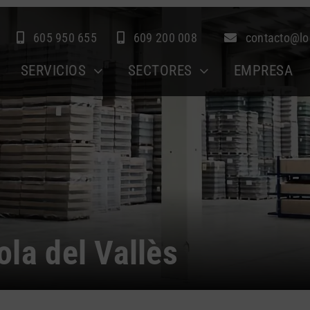
605 950 655
609 200 008
contacto@lo
SERVICIOS
SECTORES
EMPRESA
la del Vallès