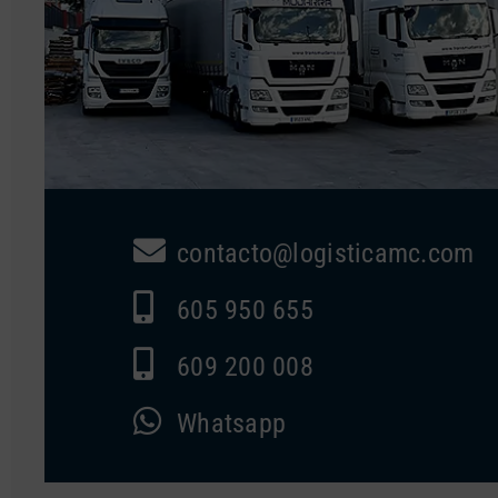
contacto@logisticamc.com
605 950 655
609 200 008
Whatsapp