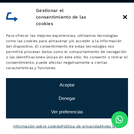
Gestionar el
consentimiento de las
cookies
Para ofrecer las mejores experiencias, utilizamos tecnologías
como las cookies para almacenar y/o acceder a la información
del dispositivo. El consentimiento de estas tecnologías nos
permitirá procesar datos como el comportamiento de navegación
o las identificaciones únicas en este sitio. No consentir o retirar el
consentimiento, puede afectar negativamente a ciertas
Sobre
características y funciones.
LOGÍSTICA MC
Aceptar
Con una
experiencia durante más de
Denegar
20 años en el mundo de la logística y
el transporte
,
Logística MC
nació con
Ver preferencias
la idea de dar el mejor servicio
logístico a sus clientes, entre los que
Información sobre cookies
Política de privacidad
Aviso legal