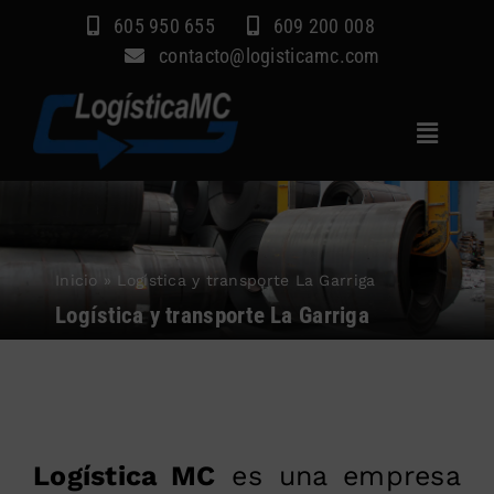
Saltar
605 950 655
609 200 008
al
contacto@logisticamc.com
contenido
Toggle
Navigat
Inicio
Servicios
Inicio
»
Logística y transporte La Garriga
Sectores
Logística y transporte La Garriga
Empresa
Blog
Contacto
Logística MC
es una empresa