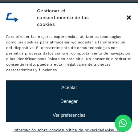
Gestionar el
En nuestras instalaciones, ubicadas
consentimiento de las
muy cerca de La Garriga, gestionamos
cookies
la logística y el transporte para todo
Para ofrecer las mejores experiencias, utilizamos tecnologías
tipo de empresas. Confían en
como las cookies para almacenar y/o acceder a la información
nosotros las marcas más importantes.
del dispositivo. El consentimiento de estas tecnologías nos
permitirá procesar datos como el comportamiento de navegación
o las identificaciones únicas en este sitio. No consentir o retirar el
consentimiento, puede afectar negativamente a ciertas
características y funciones.
Aceptar
Denegar
Ver preferencias
Información sobre cookies
Política de privacidad
Aviso legal