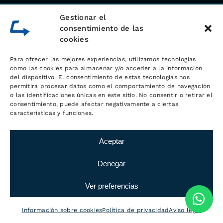
Gestionar el
consentimiento de las
cookies
Para ofrecer las mejores experiencias, utilizamos tecnologías
como las cookies para almacenar y/o acceder a la información
del dispositivo. El consentimiento de estas tecnologías nos
permitirá procesar datos como el comportamiento de navegación
Sobre
o las identificaciones únicas en este sitio. No consentir o retirar el
consentimiento, puede afectar negativamente a ciertas
LOGÍSTICA MC
características y funciones.
Aceptar
Con una
experiencia durante más de
20 años en el mundo de la logística y
Denegar
el transporte
,
Logística MC
nació con
la idea de dar el mejor servicio
Ver preferencias
logístico a sus clientes, entre los que
se cuentan las empresas más
Información sobre cookies
Política de privacidad
Aviso legal