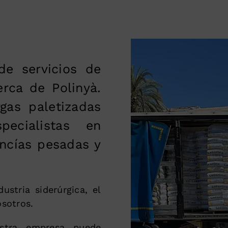
e servicios de
erca de Polinyà.
gas paletizadas
ecialistas en
ncías pesadas y
ustria siderúrgica, el
osotros.
estra empresa puede