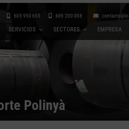
605 950 655
609 200 008
contacto@lo
SERVICIOS
SECTORES
EMPRESA
orte Polinyà