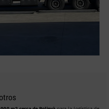
otros
.000 m2 cerca de Polinyà
para la logística de