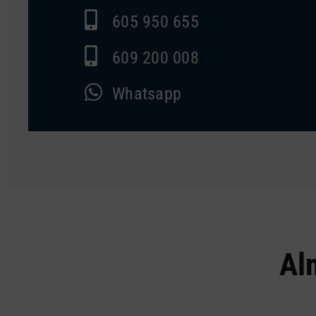
605 950 655
609 200 008
Whatsapp
Al