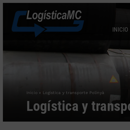
Saltar
al
contenido
INICIO
Inicio
»
Logística y transporte Polinyà
Logística y transp