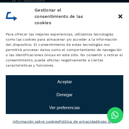
Whatsapp
Gestionar el
consentimiento de las
cookies
Para ofrecer las mejores experiencias, utilizamos tecnologías
como las cookies para almacenar y/o acceder a la información
del dispositivo. El consentimiento de estas tecnologías nos
permitirá procesar datos como el comportamiento de navegación
o las identificaciones únicas en este sitio. No consentir o retirar el
consentimiento, puede afectar negativamente a ciertas
características y funciones.
Sobre
Aceptar
LOGÍSTICA MC
Denegar
Con una
experiencia durante más de
Ver preferencias
20 años en el mundo de la logística y
el transporte
,
Logística MC
nació con
Información sobre cookies
Política de privacidad
Aviso legal
la idea de dar el mejor servicio