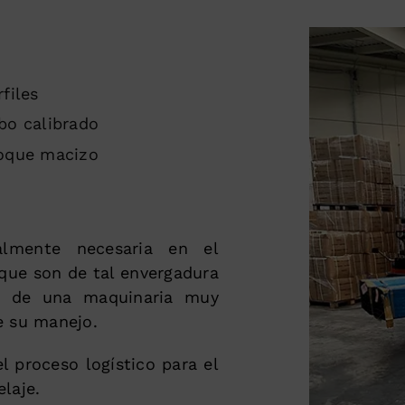
rfiles
bo calibrado
oque macizo
ialmente necesaria en el
que son de tal envergadura
 y de una maquinaria muy
e su manejo.
 proceso logístico para el
laje.