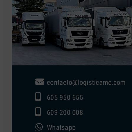
contacto@logisticamc.com
605 950 655
609 200 008
Whatsapp