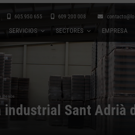
605 950 655
609 200 008
contacto@lo
SERVICIOS
SECTORES
EMPRESA
e Besòs
a industrial Sant Adrià 