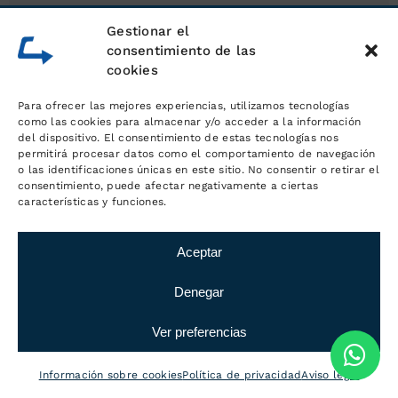
Gestionar el
consentimiento de las
cookies
Para ofrecer las mejores experiencias, utilizamos tecnologías
Sobre
como las cookies para almacenar y/o acceder a la información
del dispositivo. El consentimiento de estas tecnologías nos
LOGÍSTICA MC
permitirá procesar datos como el comportamiento de navegación
o las identificaciones únicas en este sitio. No consentir o retirar el
consentimiento, puede afectar negativamente a ciertas
características y funciones.
En nuestras instalaciones, ubicadas
muy cerca de Badia del Vallès,
Aceptar
gestionamos la logística y el
transporte para todo tipo de
Denegar
empresas. Confían en nosotros las
marcas más importantes.
Ver preferencias
Información sobre cookies
Política de privacidad
Aviso legal