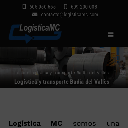
Saltar
605 950 655
609 200 008
al
contacto@logisticamc.com
contenido
Toggle
Navigat
Inicio
Servicios
Inicio
»
Logística y transporte Badia del Vallès
Sectores
Logística y transporte Badia del Vallès
Empresa
Blog
Contacto
Logística MC
somos una