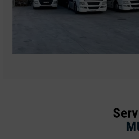
Serv
M