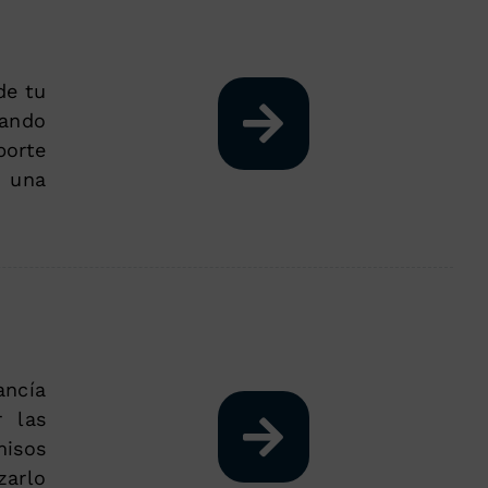
de tu
uando
porte
n una
ancía
 las
misos
arlo