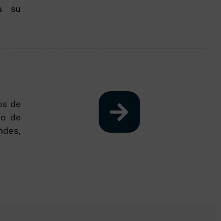
a su
os de
do de
ndes,