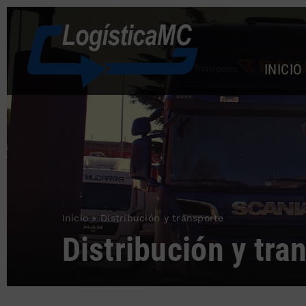
Saltar
al
contenido
INICIO
Inicio
»
Distribución y transporte
Distribución y tra