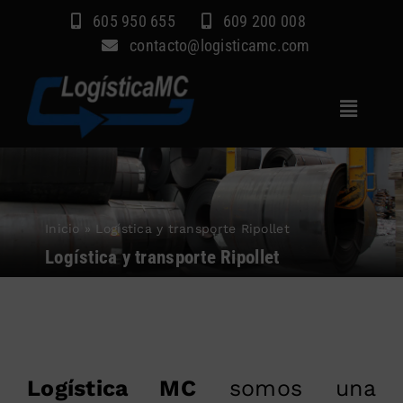
Saltar
605 950 655
609 200 008
al
contacto@logisticamc.com
contenido
Toggle
Navigat
Inicio
Servicios
Inicio
»
Logística y transporte Ripollet
Sectores
Logística y transporte Ripollet
Empresa
Blog
Contacto
Logística MC
somos una