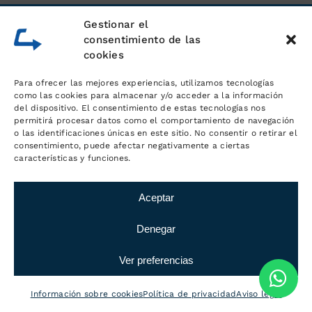
Gestionar el
Las marcas más importantes confían
consentimiento de las
en nuestras instalaciones para la
cookies
gestión de la logística y el transporte
Para ofrecer las mejores experiencias, utilizamos tecnologías
de sus productos. En nuestras
como las cookies para almacenar y/o acceder a la información
instalaciones, muy cerca de Ripollet,
del dispositivo. El consentimiento de estas tecnologías nos
permitirá procesar datos como el comportamiento de navegación
trabajamos con estas empresas.
o las identificaciones únicas en este sitio. No consentir o retirar el
consentimiento, puede afectar negativamente a ciertas
características y funciones.
Aceptar
Denegar
Ver preferencias
Información sobre cookies
Política de privacidad
Aviso legal