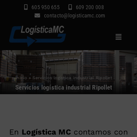
Saltar
605 950 655
609 200 008
al
contacto@logisticamc.com
contenido
Toggle
Navigat
Inicio
Servicios
Inicio
»
Servicios logística industrial Ripollet
Sectores
Servicios logística industrial Ripollet
Empresa
Blog
Contacto
En
Logística MC
contamos con