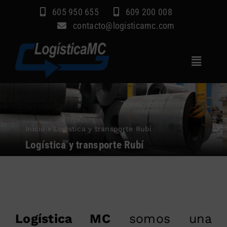
Saltar
605 950 655
609 200 008
al
contacto@logisticamc.com
contenido
Toggle
Navigat
Inicio
Servicios
Inicio
»
Logística y transporte Rubí
Sectores
Logística y transporte Rubí
Empresa
Blog
Contacto
Logística MC
somos una