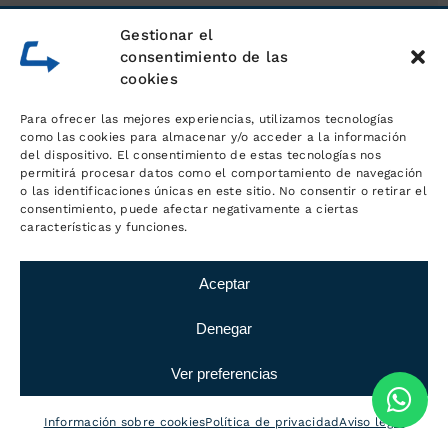
Gestionar el
consentimiento de las
cookies
Sobre
Para ofrecer las mejores experiencias, utilizamos tecnologías
LOGÍSTICA MC
como las cookies para almacenar y/o acceder a la información
del dispositivo. El consentimiento de estas tecnologías nos
permitirá procesar datos como el comportamiento de navegación
o las identificaciones únicas en este sitio. No consentir o retirar el
Ubicados muy cerca de Rubí, en
consentimiento, puede afectar negativamente a ciertas
nuestras instalaciones gestionamos la
características y funciones.
logística y el transporte de empresas
de toda clase. Estas son algunas de
Aceptar
las marcas que confían en nosotros.
Denegar
Ver preferencias
Información sobre cookies
Política de privacidad
Aviso legal