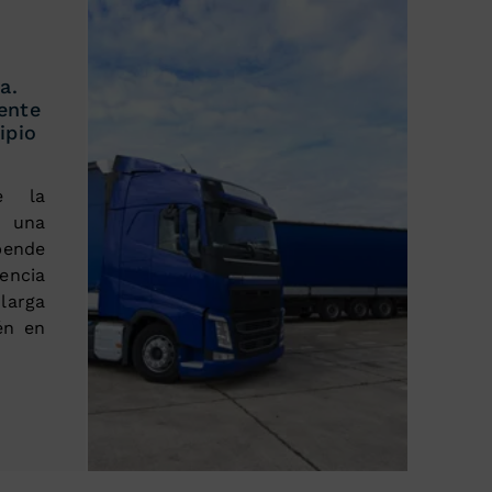
a.
ente
ipio
e la
e una
pende
iencia
larga
én en