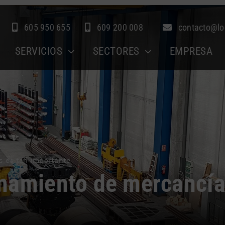
605 950 655
609 200 008
contacto@lo
SERVICIOS
SECTORES
EMPRESA
s es tan importante
enamiento de mercancía