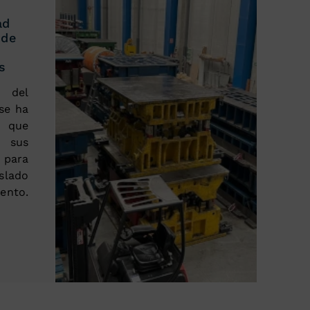
ad
 de
s
del
 se ha
a que
 sus
para
slado
ento.