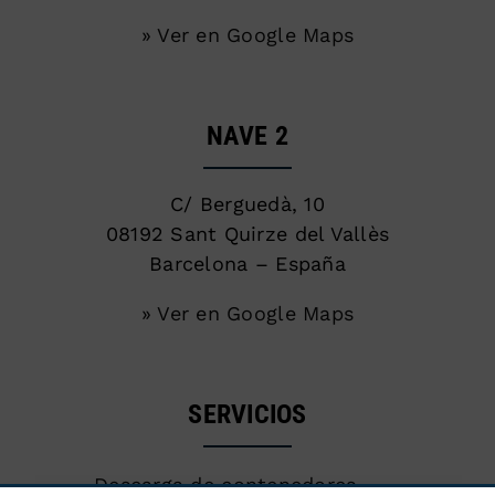
» Ver en Google Maps
NAVE 2
C/ Berguedà, 10
08192 Sant Quirze del Vallès
Barcelona – España
» Ver en Google Maps
SERVICIOS
Descarga de contenedores