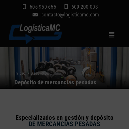
Saltar
605 950 655
609 200 008
al
contacto@logisticamc.com
contenido
Toggle
Navigat
Inicio
Servicios
Inicio
»
Servicios
Sectores
Depósito de mercancías pesadas
Empresa
Blog
Contacto
Especializados en gestión y depósito
DE MERCANCÍAS PESADAS